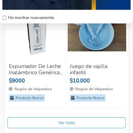
39
48
No mostrar nuevamente
Espumador De Leche
Juego de vajilla
Inalámbrico Genérica
infantil
Modelo Generic
$9000
$10.000
Región de Valparaíso
Región de Valparaíso
Producto Nuevo
Producto Nuevo
Ver todo