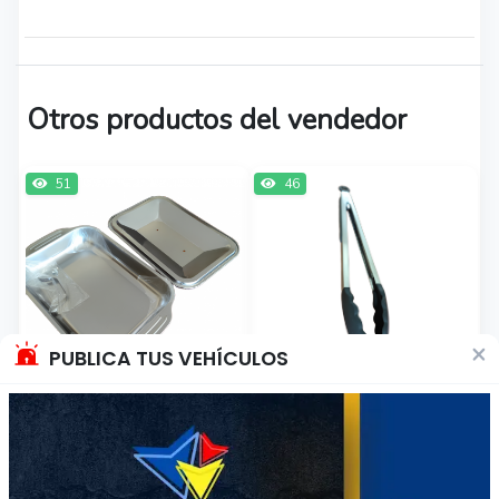
Otros productos del vendedor
51
46
×
PUBLICA TUS VEHÍCULOS
Bandeja Acero
Pinza De Cocina
Inoxidable Genérica
Genérica Color Negro
Para Hornear 40cm
$19.990
$8500