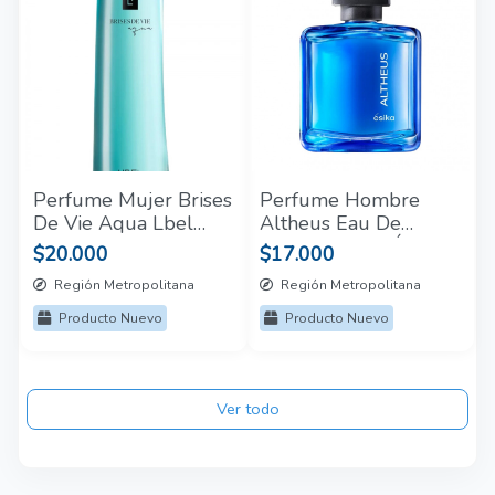
Perfume Mujer Brises
Perfume Hombre
De Vie Aqua Lbel
Altheus Eau De
100 Ml
Toilette Spray Ésika
$20.000
$17.000
75 Ml
Región Metropolitana
Región Metropolitana
Producto Nuevo
Producto Nuevo
Ver todo