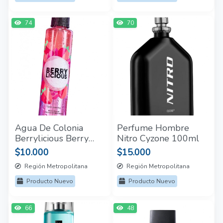
74
70
Agua De Colonia
Perfume Hombre
Berrylicious Berry
Nitro Cyzone 100ml
Cocktail Cyzone 200
$10.000
$15.000
Ml
Región Metropolitana
Región Metropolitana
Producto Nuevo
Producto Nuevo
66
48