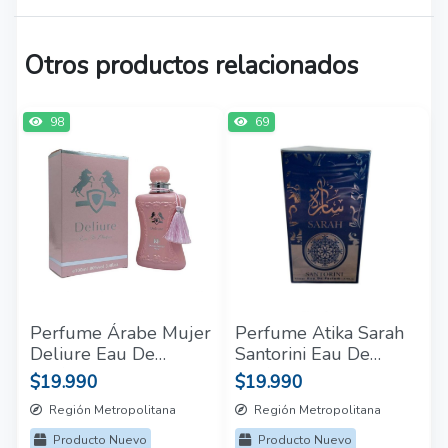
Otros productos relacionados
98
69
Perfume Árabe Mujer
Perfume Atika Sarah
Deliure Eau De
Santorini Eau De
Parfum 100ml
Parfum Hombre
$19.990
$19.990
100ml
Región Metropolitana
Región Metropolitana
Producto Nuevo
Producto Nuevo