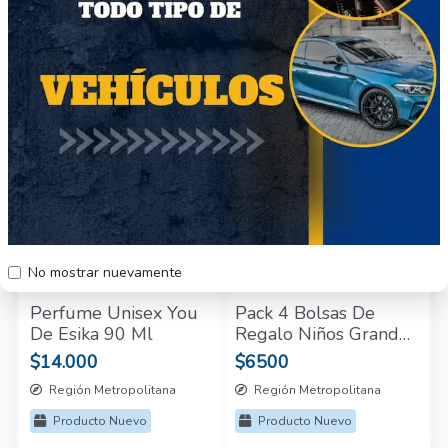
Región Metropolitana
Región Metropolitana
Producto Nuevo
Producto Nuevo
92
32
No mostrar nuevamente
Perfume Unisex You
Pack 4 Bolsas De
De Esika 90 Ml
Regalo Niños Grandes
30x40cm 1178
$14.000
$6500
Región Metropolitana
Región Metropolitana
Producto Nuevo
Producto Nuevo