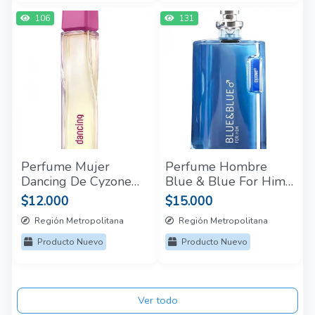
106
131
Perfume Mujer
Perfume Hombre
Dancing De Cyzone
Blue & Blue For Him
90 Ml
Cyzone 75 Ml
$12.000
$15.000
Región Metropolitana
Región Metropolitana
Producto Nuevo
Producto Nuevo
Ver todo