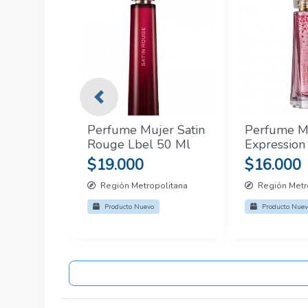
Previous
Perfume Mujer Satin
Perfume M
Rouge Lbel 50 Ml
Expression
De Esika 5
$19.000
$16.000
Región Metropolitana
Región Metr
Producto Nuevo
Producto Nuev