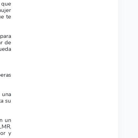
s que
mujer
ue te
 para
ar de
pueda
beras
e una
ta su
on un
 LMR,
uor y