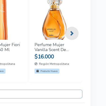
Next
ujer Fiori
Perfume Mujer
50 Ml
Vanilla Scent De
Esika 50 Ml
$16.000
ropolitana
Región Metropolitana
evo
Producto Nuevo