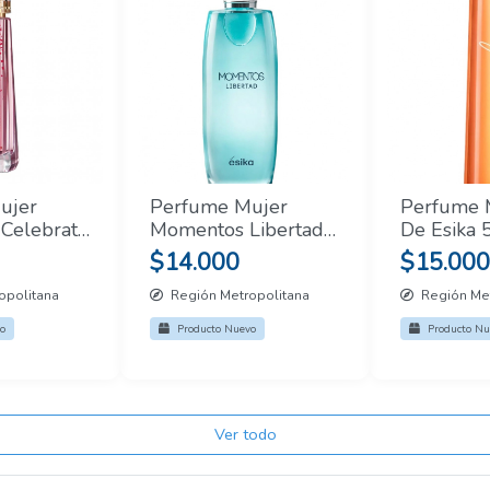
ujer
Perfume Mujer
Perfume M
 Celebrate
Momentos Libertad
De Esika 
0 Ml
De Esika 50 Ml
$14.000
$15.000
opolitana
Región Metropolitana
Región Met
o
Producto Nuevo
Producto Nu
Ver todo