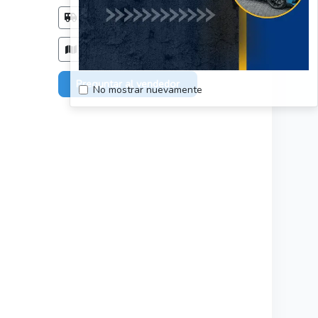
Método de entrega
Acordar con el comprador
Zonas de entrega
Todo el país, sin restriciones.
Preguntar al vendedor
No mostrar nuevamente