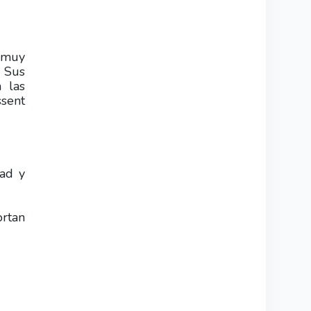
y muy
. Sus
n las
ssent
dad y
rtan