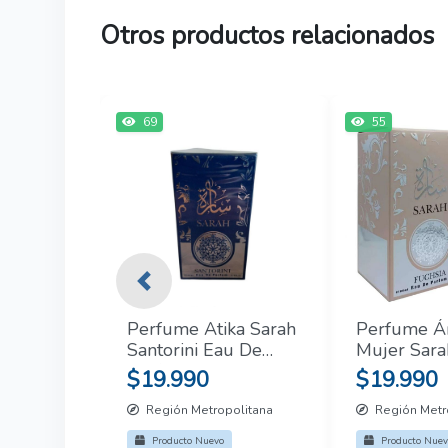
Otros productos relacionados
69
55
Previous
Perfume Atika Sarah
Perfume Á
Santorini Eau De
Mujer Sara
Parfum Hombre
Eau De Pa
$19.990
$19.990
100ml
100ml
Región Metropolitana
Región Metr
Producto Nuevo
Producto Nuev