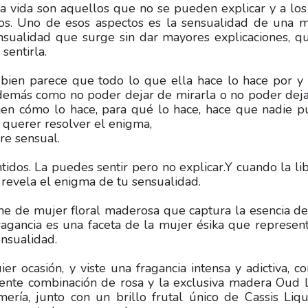
la vida son aquellos que no se pueden explicar y a lo
os. Uno de esos aspectos es la sensualidad de una 
nsualidad que surge sin dar mayores explicaciones, q
sentirla.
bien parece que todo lo que ella hace lo hace por y
 demás como no poder dejar de mirarla o no poder dej
bien cómo lo hace, para qué lo hace, hace que nadie 
e querer resolver el enigma,
re sensual.
ntidos. La puedes sentir pero no explicar.Y cuando la li
 revela el enigma de tu sensualidad.
ume de mujer floral maderosa que captura la esencia d
 fragancia es una faceta de la mujer ésika que represen
ensualidad.
er ocasión, y viste una fragancia intensa y adictiva, c
dente combinación de rosa y la exclusiva madera Oud
mería, junto con un brillo frutal único de Cassis Liq