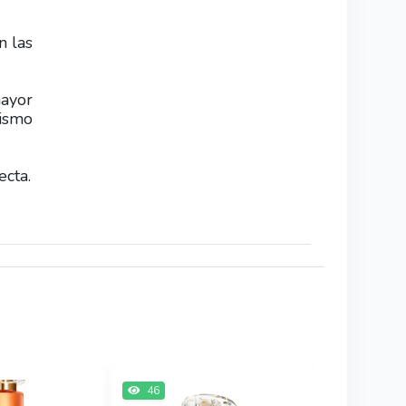
n las
mayor
mismo
ecta.
46