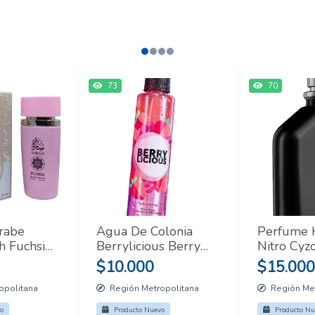
73
70
rabe
Agua De Colonia
Perfume
h Fuchsia
Berrylicious Berry
Nitro Cy
rfum
Cocktail Cyzone 200
$10.000
$15.000
Ml
opolitana
Región Metropolitana
Región Met
o
Producto Nuevo
Producto Nu