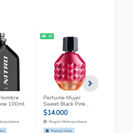
48
Next
 Hombre
Perfume Mujer
zone 100ml
Sweet Black Pink
Addict Cyzone 50 Ml
$14.000
ropolitana
Región Metropolitana
evo
Producto Nuevo