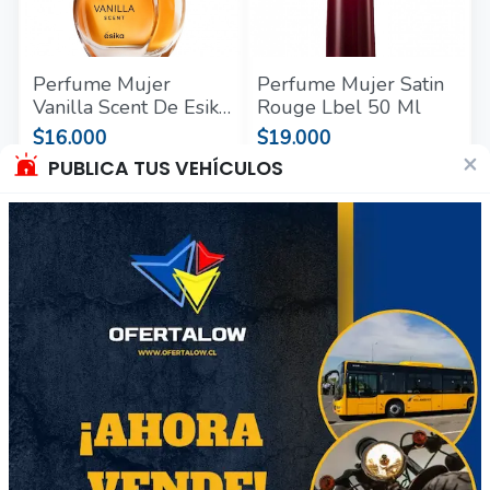
Perfume Mujer
Perfume Mujer Satin
Vanilla Scent De Esika
Rouge Lbel 50 Ml
50 Ml
$16.000
$19.000
×
PUBLICA TUS VEHÍCULOS
Región Metropolitana
Región Metropolitana
Producto Nuevo
Producto Nuevo
105
158