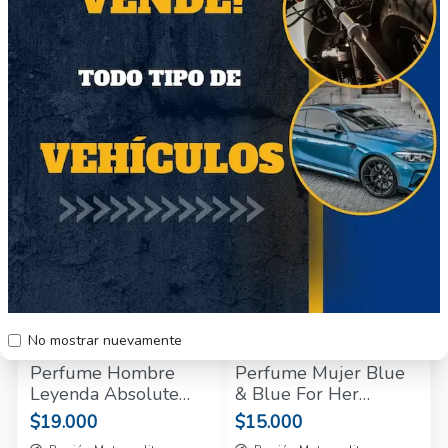
Perfume Mujer Rose
Perfume Mujer
D'amelie Lbel 45ml
Grazzia De Esika 50
Spray
Ml
$20.000
$16.000
Región Metropolitana
Región Metropolitana
Producto Nuevo
Producto Nuevo
67
85
No mostrar nuevamente
Perfume Hombre
Perfume Mujer Blue
Leyenda Absolute
& Blue For Her
Esika 100 Ml
Cyzone 75 Ml
$19.000
$15.000