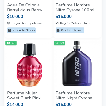
Agua De Colonia
Perfume Hombre
Berrylicious Berry
Nitro Cyzone 100ml
Cocktail Cyzone 200
$10.000
$15.000
Ml
Región Metropolitana
Región Metropolitana
Producto Nuevo
Producto Nuevo
49
59
Perfume Mujer
Perfume Hombre
Sweet Black Pink
Nitro Night Cyzone
Addict Cyzone 50 Ml
100 Ml
$14.000
$15.000