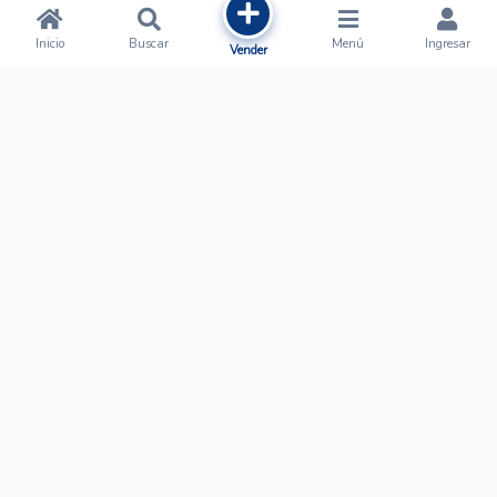
Inicio
Buscar
Menú
Ingresar
Vender
Ofertalow
Acerca de
Nosotros
Regístrate
Términos y Condiciones
Normas de Publicación
Ayuda