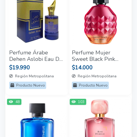
Perfume Árabe
Perfume Mujer
Dehen Aslobi Eau De
Sweet Black Pink
Parfum Hombre
Addict Cyzone 50 Ml
$19.990
$14.000
100ml
Región Metropolitana
Región Metropolitana
Producto Nuevo
Producto Nuevo
48
103