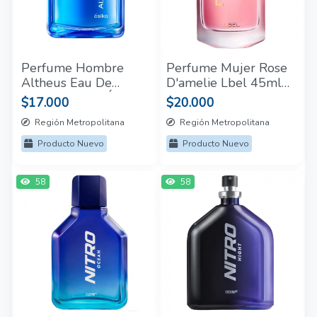
Perfume Hombre
Perfume Mujer Rose
Altheus Eau De
D'amelie Lbel 45ml
Toilette Spray Ésika
Spray
$17.000
$20.000
75 Ml
Región Metropolitana
Región Metropolitana
Producto Nuevo
Producto Nuevo
58
58