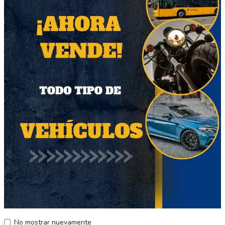
Atractivo tankini
Bello bikini
$12.000
$12.000
Región Metropolitana
Región Metropolitana
Producto Nuevo
Producto Nuevo
60
285
No mostrar nuevamente