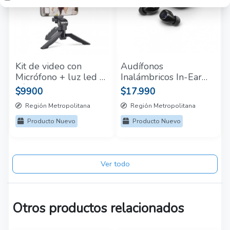
Kit de video con
Audífonos
Micrófono + luz led y
Inalámbricos In-Ear
trípode
Motobuds 105
$9900
$17.990
Motorola Negro
Región Metropolitana
Región Metropolitana
Producto Nuevo
Producto Nuevo
Ver todo
Otros productos relacionados