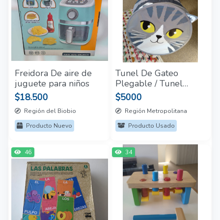
Freidora De aire de
Tunel De Gateo
juguete para niños
Plegable / Tunel
Infantil Plegable
$18.500
$5000
Región del Biobio
Región Metropolitana
Producto Nuevo
Producto Usado
46
34