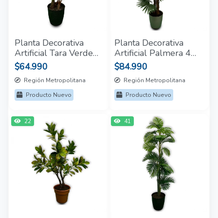
Planta Decorativa
Planta Decorativa
Artificial Tara Verde
Artificial Palmera 4
Claro
varas 1.8mt
$64.990
$84.990
Región Metropolitana
Región Metropolitana
Producto Nuevo
Producto Nuevo
22
41