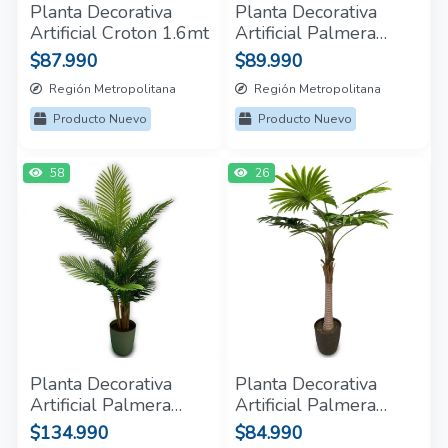
Planta Decorativa
Planta Decorativa
Artificial Croton 1.6mt
Artificial Palmera
hojas pequeñas
$87.990
$89.990
Región Metropolitana
Región Metropolitana
Producto Nuevo
Producto Nuevo
58
26
Planta Decorativa
Planta Decorativa
Artificial Palmera
Artificial Palmera
Areca 2.0mt
Abanico 2.0mt
$134.990
$84.990