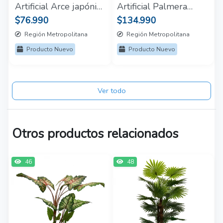
Artificial Arce japónico
Artificial Palmera
180cm
Areca 2.0mt
$76.990
$134.990
Región Metropolitana
Región Metropolitana
Producto Nuevo
Producto Nuevo
Ver todo
Otros productos relacionados
46
48