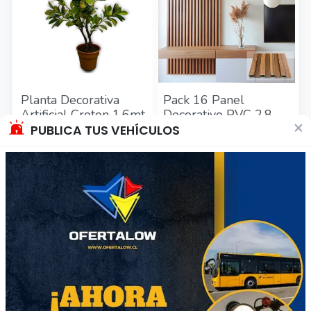
Planta Decorativa
Pack 16 Panel
Artificial Croton 1.6mt
Decorativo PVC 2.8mt
×
CARAMELO
PUBLICA TUS VEHÍCULOS
$87.990
$199.990
Región Metropolitana
Región Metropolitana
Producto Nuevo
Producto Nuevo
26
201