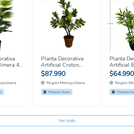
rativa
Planta Decorativa
Planta De
Palmera 4
Artificial Croton
Artificial
t
1.6mt
1.4mt
$87.990
$64.990
opolitana
Región Metropolitana
Región Met
o
Producto Nuevo
Producto Nu
Ver todo