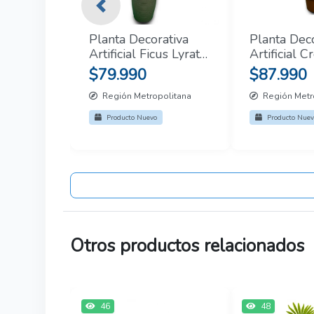
Previous
Planta Decorativa
Planta Deco
Artificial Ficus Lyrata
Artificial C
150cm
1.6mt
$79.990
$87.990
Región Metropolitana
Región Metr
Producto Nuevo
Producto Nuev
Otros productos relacionados
46
48