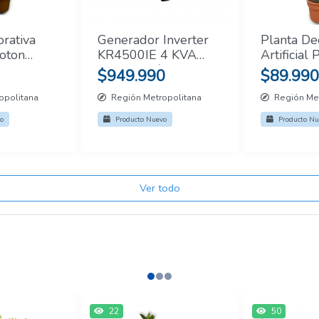
rativa
Generador Inverter
Planta De
roton
KR4500IE 4 KVA
Artificial
Partida Eléctrica
Abanico 2
$949.990
$89.990
PREVENTA
opolitana
Región Metropolitana
Región Met
o
Producto Nuevo
Producto Nu
Ver todo
22
50