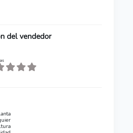
ión del vendedor
tas
anta
quier
ltura
lidad