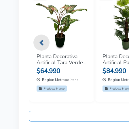
Previous
Planta Decorativa
Planta Deco
Artificial Tara Verde
Artificial 
Claro
varas 1.8m
$64.990
$84.990
Región Metropolitana
Región Metr
Producto Nuevo
Producto Nuev