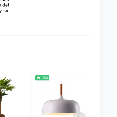
s del
y sin
200