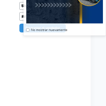
Método de entrega
Acordar con el comprador
Zonas de entrega
Todo el país, sin restriciones.
Preguntar al vendedor
No mostrar nuevamente