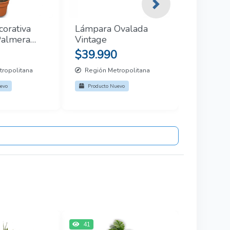
Next
corativa
Lámpara Ovalada
 Palmera
Vintage
.0mt
$39.990
ropolitana
Región Metropolitana
evo
Producto Nuevo
41