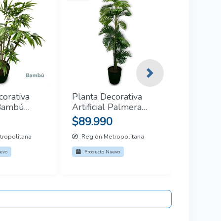
Next
corativa
Planta Decorativa
 Bambú
Artificial Palmera
hojas pequeñas
$89.990
ropolitana
Región Metropolitana
evo
Producto Nuevo