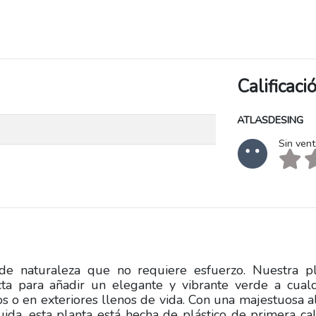
Calificac
ATLASDESING
Sin ven
de naturaleza que no requiere esfuerzo. Nuestra pl
fecta para añadir un elegante y vibrante verde a cual
dos o en exteriores llenos de vida. Con una majestuosa a
da, esta planta está hecha de plástico de primera ca