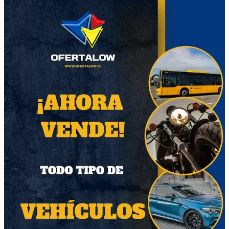
despachos en RM por paket
Otros productos del vendedor
45
Poleron vintage NFL
Giants NY