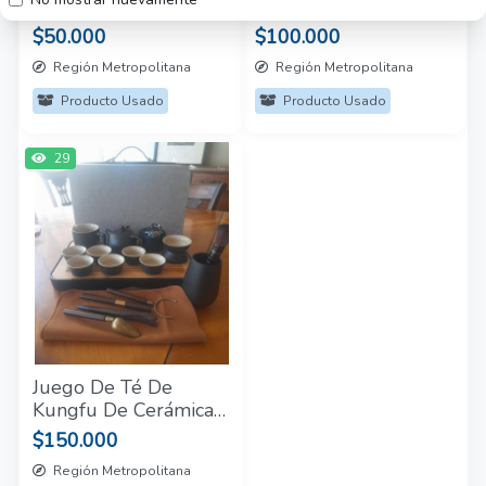
Encina Castedo - 3
Tomo + 1 Tomo
$50.000
$100.000
Mapas
Región Metropolitana
Región Metropolitana
Producto Usado
Producto Usado
29
Juego De Té De
Kungfu De Cerámica
China I 10 piezas
$150.000
Región Metropolitana