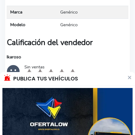
Marca
Genérico
Modelo
Genérico
Calificación del vendedor
Ikaroso
Sin ventas
×
PUBLICA TUS VEHÍCULOS
Descripción del producto
Impresión 3D portalaminas del album
jugadores de futbol que participan en el
mundial FIFA 2026 coleccionables para
guarda las Láminas repetidas o las que desea