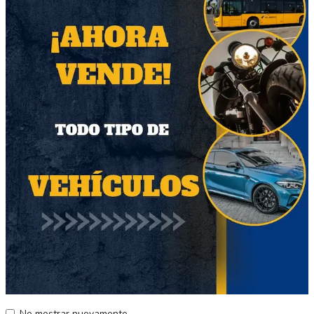
coleccionar para ventas futuras
Otros productos relacionados
39
136
Licorera
Historia De Chile -
No mostrar nuevamente