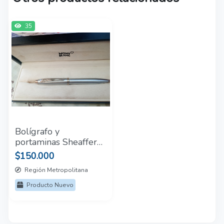
35
Bolígrafo y
portaminas Sheaffer
gift collection 100
$150.000
Región Metropolitana
Producto Nuevo