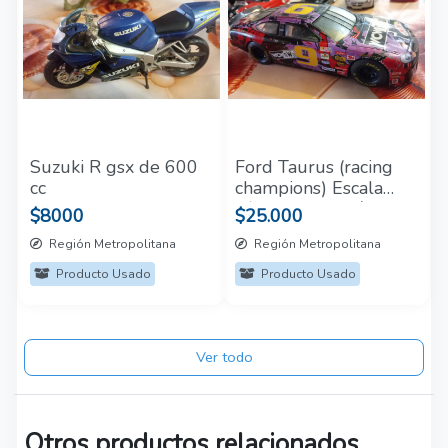
Suzuki R gsx de 600
Ford Taurus (racing
cc
champions) Escala
1/28 competición
$8000
$25.000
Región Metropolitana
Región Metropolitana
Producto Usado
Producto Usado
Ver todo
Otros productos relacionados