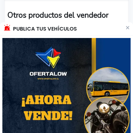
Otros productos del vendedor
×
PUBLICA TUS VEHÍCULOS
41
29
Alien nueva
Moto Hot Weels
generación 19 cm.
Ferenceo
$25.000
$12.000
Región Metropolitana
Región Metropolitana
Producto Usado
Producto Usado