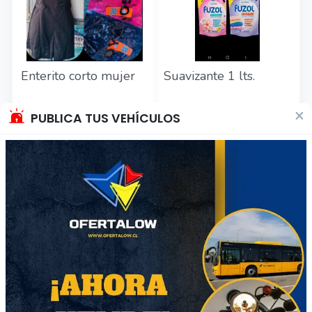
Enterito corto mujer
Suavizante 1 lts.
$4000
$1600
×
PUBLICA TUS VEHÍCULOS
Región Metropolitana
Región Metropolitana
Producto Nuevo
Producto Nuevo
51
62