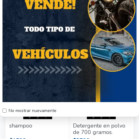
Tinruea de pelo
Casata de 1 lt.
$2200
$1800
Región Metropolitana
Región Metropolitana
Producto Nuevo
Producto Nuevo
58
42
No mostrar nuevamente
shampoo
Detergente en polvo
de 700 gramos.