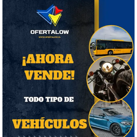
Despachamos a domicilio dependiendo de la
comuna su recargo.
Despachamos de Lunes a Sábado.
Otros productos del vendedor
98
38