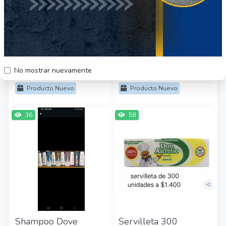
Helados de crema 20
Confort 23 mts
unidades
$5000
$9500
No mostrar nuevamente
Región Metropolitana
Región Metropolitana
Producto Nuevo
Producto Nuevo
36
58
Shampoo Dove
Servilleta 300