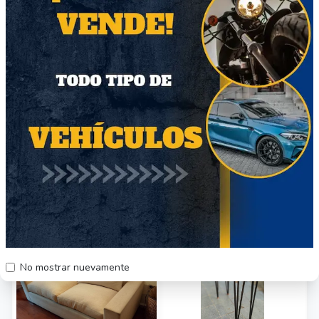
Funda para libros -
Diseño Floral
$9990
Región Metropolitana
Producto Nuevo
Otros productos relacionados
78
57
No mostrar nuevamente