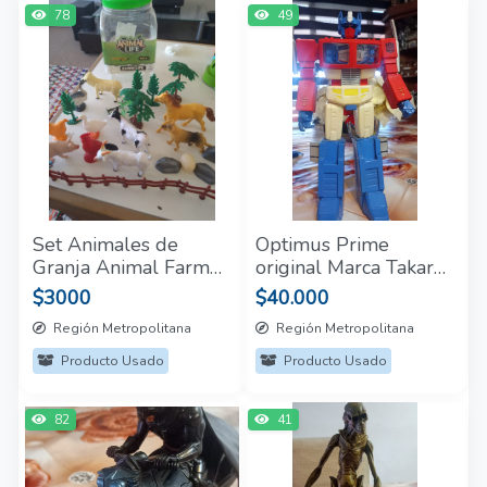
78
49
Set Animales de
Optimus Prime
Granja Animal Farm
original Marca Takara
+3 años
1999 27cm.
$3000
$40.000
Región Metropolitana
Región Metropolitana
Producto Usado
Producto Usado
82
41