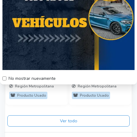
Moto Yamaha yzf R1
Ford Taurus (racing
champions) Escala
1/28 competición
$7000
$25.000
No mostrar nuevamente
Región Metropolitana
Región Metropolitana
Producto Usado
Producto Usado
Ver todo