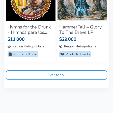
Hymns for the Drunk
HammerFall – Glory
- Himnos para los
To The Brave LP
borrachos CD Tankard
$11.000
$29.000
Sellado
Región Metropolitana
Región Metropolitana
Producto Nuevo
Producto Usado
Ver todo