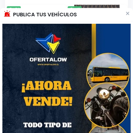
64
40
×
PUBLICA TUS VEHÍCULOS
Edguy - Vain Glory
Brujeria Raza Odiada
Opera CD
Cassette 1996
$7000
$20.000
Región Metropolitana
Región Metropolitana
Producto Usado
Producto Usado
51
41