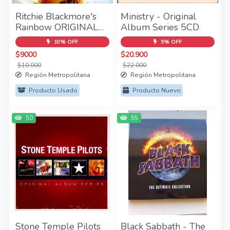
Ritchie Blackmore's
Ministry - Original
Rainbow ORIGINAL
Album Series 5CD
RECORDING
10% OFF
5% OFF
REMASTERED 1CD
$9000
$20.900
$10.000
$22.000
Región Metropolitana
Región Metropolitana
Producto Usado
Producto Nuevo
50
55
Stone Temple Pilots
Black Sabbath - The