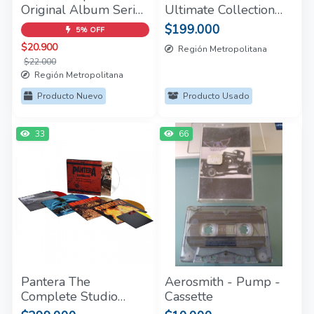
Original Album Series
Ultimate Collection
5CD
(Box Set 4 LP)
$199.000
5% OFF
$20.900
Región Metropolitana
$22.000
Región Metropolitana
Producto Nuevo
Producto Usado
33
66
Pantera The
Aerosmith - Pump -
Complete Studio
Cassette
Albums: 1990-2000