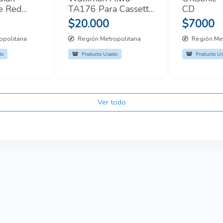
e Red
TA176 Para Cassette
CD
 Firmado /
Sintoniza Am/fm
$20.000
$7000
do
Original
opolitana
Región Metropolitana
Región Met
do
Producto Usado
Producto U
Ver todo