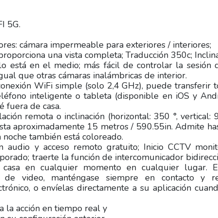
I 5G.
res: cámara impermeable para exteriores / interiores;
roporciona una vista completa; Traducción 350c; Inclin
o está en el medio; más fácil de controlar la sesión 
igual que otras cámaras inalámbricas de interior.
 conexión WiFi simple (solo 2,4 GHz), puede transferir 
léfono inteligente o tableta (disponible en iOS y And
 fuera de casa.
lación remota o inclinación (horizontal: 350 °, vertical: 9
hasta aproximadamente 15 metros / 590.55in. Admite ha
la noche también está coloreado.
n audio y acceso remoto gratuito; Inicio CCTV moni
porado; traerte la función de intercomunicador bidirecc
u casa en cualquier momento en cualquier lugar. E
ón de video, manténgase siempre en contacto y re
ctrónico, o envíelas directamente a su aplicación cuan
a la acción en tiempo real y