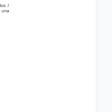
tos /
n una