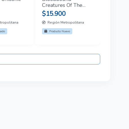
Creatures Of The
Dark CD + DVD
$15.900
ropolitana
Región Metropolitana
sado
Producto Nuevo