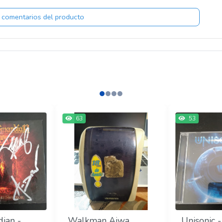
 comentarios del producto
63
53
dian -
Walkman Aiwa
Unisonic -