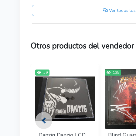
Ver todos los
Otros productos del vendedor
59
135
Previous
Danzig Danzig I CD
Blind Guar