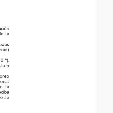
ación
de la
todos
roid)
0 °),
sta 5
toreo
ional
n la
ciba
do se