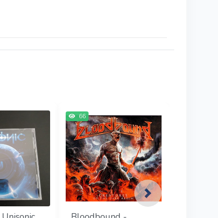
66
Next
 Unisonic
Bloodbound -