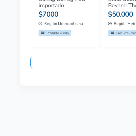
importado
Beyond Th
Mirror - Cd
$7000
$50.000
Autografia
Región Metropolitana
Región Metr
Producto Usado
Producto Usa