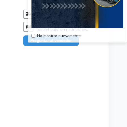
Método de entrega
Acordar con el comprador
Zonas de entrega
Todo el país, sin restriciones.
No mostrar nuevamente
Preguntar al vendedor