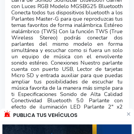
Barra de Sonido Soundbar Bluetooth Gamer
con Luces RGB Modelo MGSBG25 Bluetooth
Conecta todos tus dispositivos bluetooth a los
Parlantes Master-G para que reproduzcas tus
temas favoritos de forma inalámbrica. Estéreo
inalámbrico (TWS) Con la función TWS (True
Wireless Stereo) podrás conectar dos
parlantes del mismo modelo en forma
simultánea y escuchar como si fuera un solo
un equipo de música con el envolvente
sonido estéreo. Conexiones Nuestro parlante
cuenta con puerto USB, Lector de tarjetas
Micro SD y entrada auxiliar para que puedas
ampliar tus posibilidades de escuchar tu
música favorita de la manera más simple para
ti Especificaciones Sonido de Alta Calidad
Conectividad Bluetooth 5.0 Parlante con
efecto de iluminación LED Parlante 2" x2
×
Distancia de transmisión 10mts aprox.
PUBLICA TUS VEHÍCULOS
-Producto: Soundbar Parlante Gamer
Bluetooth Luces RGB 1200mAh