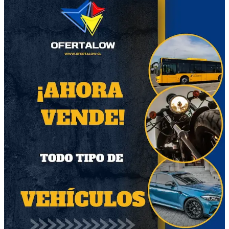
-Dimensiones:5,5 x 7,2 x Cm
-Color:Negro
-Material: Plástico
-Peso:0,6
-Sonido de Alta Calidad
-Conectividad Bluetooth 5.0
-Parlante con efecto de iluminación LED
-Parlante 2"" x2
-Distancia de transmisión 10mts aprox.
-Función True Wireless Stereo (TWS)
-Radio FM • Reproductor de MP3
-Puerto USB
-Lector tarjeta MicroSD
-Entrada de Audio Auxiliar
-Entrada de micrófono o Guitarra
-Puerto USB Tipo C para carga 5V 1A
-Batería de Litio recargable: 3.7V 1200mAh
-Parlante con rejilla de acero"
-País de Fabricación: China
Entrega a convenir con el comprador.