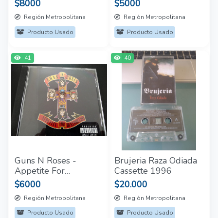
$8000
$5000
Región Metropolitana
Región Metropolitana
Producto Usado
Producto Usado
41
40
Guns N Roses -
Brujeria Raza Odiada
Appetite For
Cassette 1996
Destruction CD
$6000
$20.000
Región Metropolitana
Región Metropolitana
Producto Usado
Producto Usado