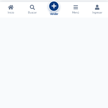
Inicio
Buscar
Menú
Ingresar
Vender
Ofertalow
Acerca de
Nosotros
Regístrate
Términos y Condiciones
Normas de Publicación
Ayuda