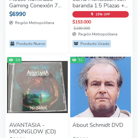
Gaming Conexión 7
baranda 1.5 Plazas +
Botones Maxell
Colchón Rosen muy
$6990
15% OFF
buen estado.
$153.000
Región Metropolitana
Conversable!
$180.000
Región Metropolitana
Producto Nuevo
Producto Usado
34
51
AVANTASIA -
About Schmidt DVD
MOONGLOW (CD)