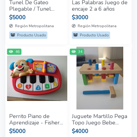
Tunel De Gateo
Las Palabras Juego de
Plegable / Tunel
encaje 2 a 6 años
Infantil Plegable
$5000
$3000
Región Metropolitana
Región Metropolitana
Producto Usado
Producto Usado
46
34
Perrito Piano de
Juguete Martillo Pega
Aprendizaje - Fisher
Topo Juego Bebe
Price
Niños Banco De
$5000
$4000
Madera