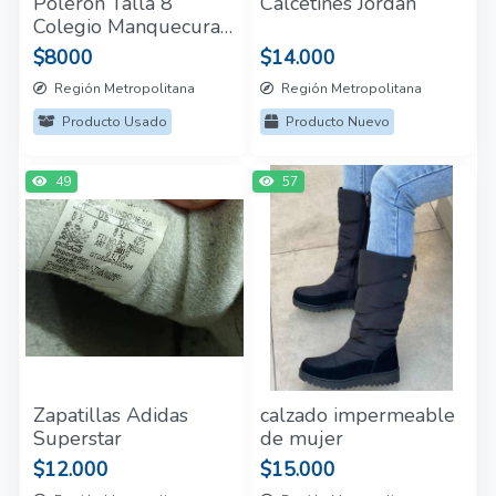
Poleron Talla 8
Calcetines Jordan
Colegio Manquecura
(Puente Alto)
$8000
$14.000
Región Metropolitana
Región Metropolitana
Producto Usado
Producto Nuevo
49
57
Zapatillas Adidas
calzado impermeable
Superstar
de mujer
$12.000
$15.000