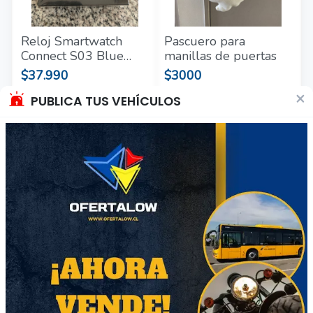
Reloj Smartwatch
Pascuero para
Connect S03 Blue
manillas de puertas
nuevo y sellado
$37.990
$3000
×
Región Metropolitana
Región Metropolitana
PUBLICA TUS VEHÍCULOS
Producto Nuevo
Producto Nuevo
69
50
Audífonos Fiddler
Cargador Inalámbrico