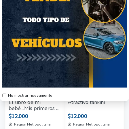
Colors Morado
carga rápida
Fiddler
$6500
$8000
Región Metropolitana
Región Metropolitana
Producto Nuevo
Producto Nuevo
45
39
No mostrar nuevamente
El libro de mi
Atractivo tankini
bebé....Mis primeros 3
años
$12.000
$12.000
Región Metropolitana
Región Metropolitana