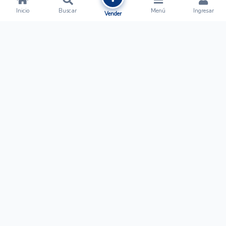
Inicio
Buscar
Menú
Ingresar
Vender
Ofertalow
Acerca de
Nosotros
Regístrate
Términos y Condiciones
Normas de Publicación
Ayuda