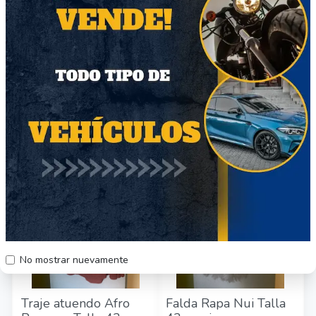
Traje Zona Norte
Traje Zona Norte
Talla 42 semi-nuevo
Talla 42 semi-nuevo
$10.000
$12.000
Región Metropolitana
Región Metropolitana
Producto Usado
Producto Usado
66
67
No mostrar nuevamente
Traje atuendo Afro
Falda Rapa Nui Talla