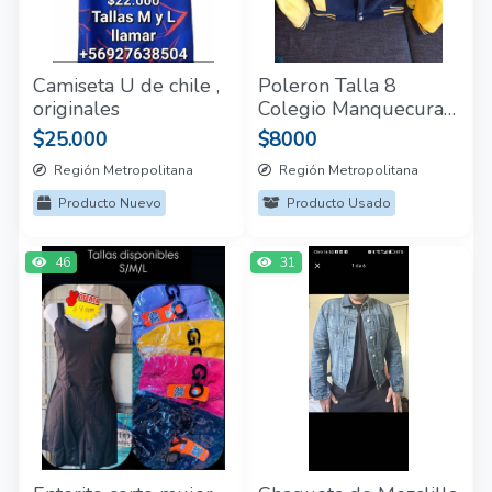
Camiseta U de chile ,
Poleron Talla 8
originales
Colegio Manquecura
(Puente Alto)
$25.000
$8000
Región Metropolitana
Región Metropolitana
Producto Nuevo
Producto Usado
46
31