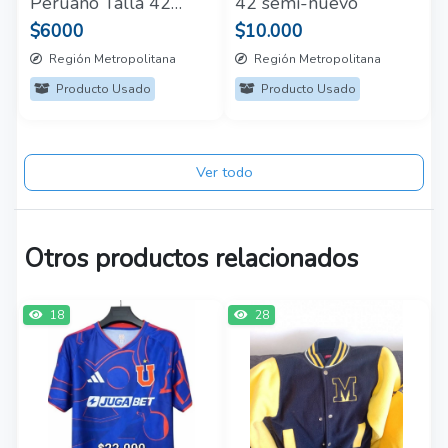
Peruano Talla 42
42 semi-nuevo
semi-nuevo
$6000
$10.000
Región Metropolitana
Región Metropolitana
Producto Usado
Producto Usado
Ver todo
Otros productos relacionados
18
28