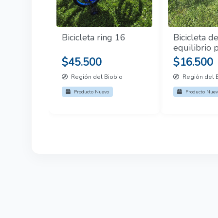
Bicicleta ring 16
Bicicleta d
equilibrio 
y niños
$45.500
$16.500
Región del Biobio
Región del 
Producto Nuevo
Producto Nuev