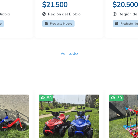
bebés
juguete
$21.500
$20.500
Biobio
Región del Biobio
Región del
o
Producto Nuevo
Producto Nu
Ver todo
58
50