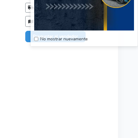
Método de entrega
Acordar con el comprador
Zonas de entrega
Solo en: Región del Biobio
Preguntar al vendedor
No mostrar nuevamente