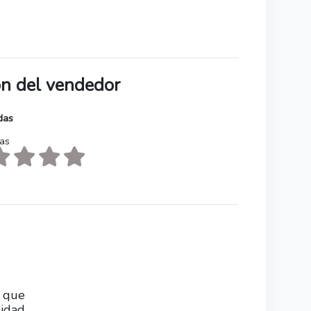
ión del vendedor
das
tas
s que
lidad