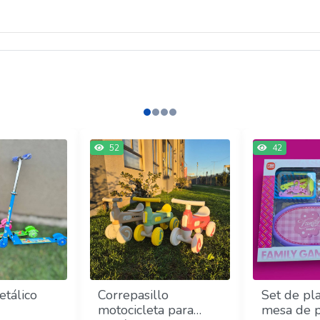
52
42
etálico
Correpasillo
Set de pl
motocicleta para
mesa de p