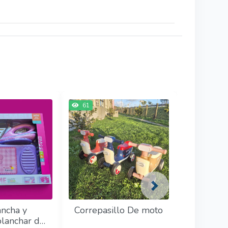
61
Next
ancha y
Correpasillo De moto
lanchar de