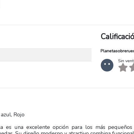
Calificac
Planetasobrerue
Sin ven
 azul, Rojo
 rosa es una excelente opción para los más pequeño
edas. Su diseño moderno y atractivo combina funciona