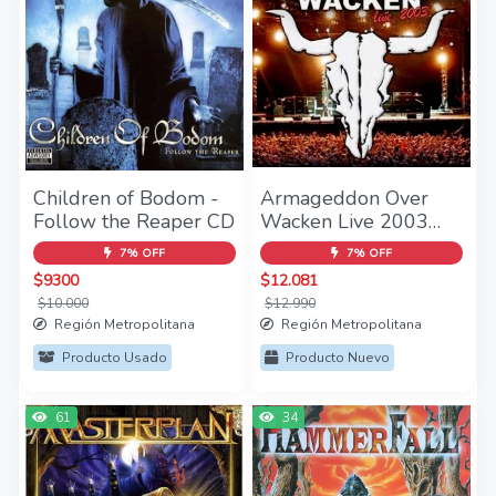
Children of Bodom -
Armageddon Over
Follow the Reaper CD
Wacken Live 2003
2CD - (2004)
7% OFF
7% OFF
$9300
$12.081
$10.000
$12.990
Región Metropolitana
Región Metropolitana
Producto Usado
Producto Nuevo
61
34