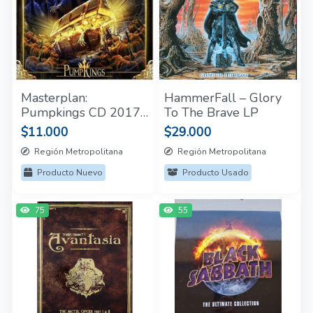
Masterplan:
HammerFall – Glory
Pumpkings CD 2017
To The Brave LP
Nuevo y Sellado
$11.000
$29.000
Región Metropolitana
Región Metropolitana
Producto Nuevo
Producto Usado
75
55