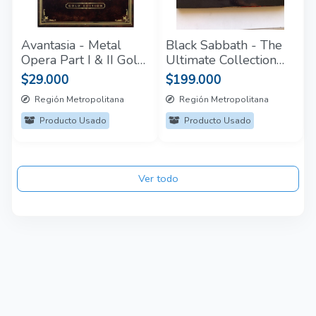
Avantasia - Metal
Black Sabbath - The
Opera Part I & II Gold
Ultimate Collection
Edition Box Set CD
(Box Set 4 LP)
$29.000
$199.000
Región Metropolitana
Región Metropolitana
Producto Usado
Producto Usado
Ver todo