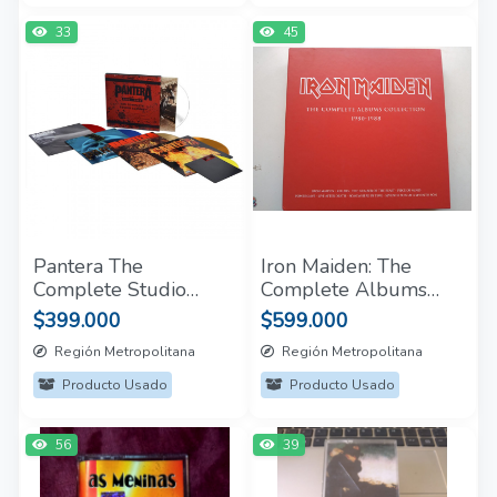
33
45
Pantera The
Iron Maiden: The
Complete Studio
Complete Albums
Albums: 1990-2000
Collection 1980-1988
$399.000
$599.000
5LP
Vinilo 9 LP's
Región Metropolitana
Región Metropolitana
Producto Usado
Producto Usado
56
39