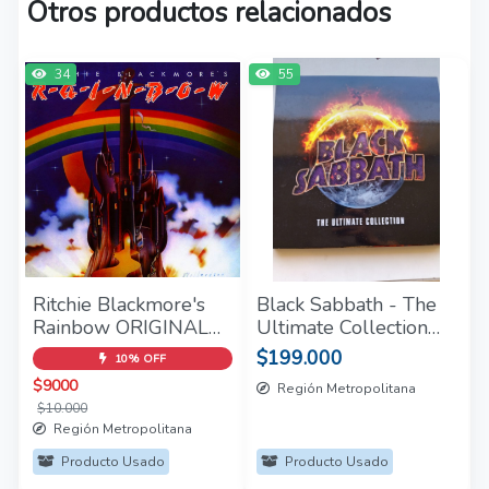
Otros productos relacionados
34
55
Ritchie Blackmore's
Black Sabbath - The
Rainbow ORIGINAL
Ultimate Collection
RECORDING
(Box Set 4 LP)
$199.000
10% OFF
REMASTERED 1CD
$9000
Región Metropolitana
$10.000
Región Metropolitana
Producto Usado
Producto Usado