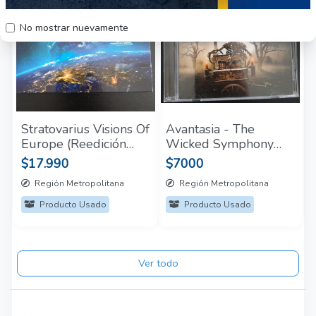
No mostrar nuevamente
Stratovarius Visions Of
Avantasia - The
Europe (Reedición
Wicked Symphony
2016 Live) 2CD
CD
$17.990
$7000
Región Metropolitana
Región Metropolitana
Producto Usado
Producto Usado
Ver todo