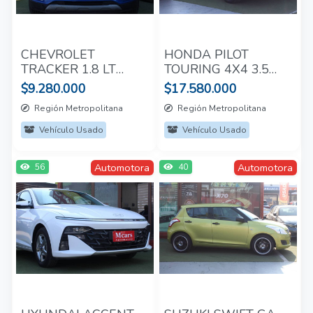
CHEVROLET
HONDA PILOT
TRACKER 1.8 LT
TOURING 4X4 3.5
2017
AUT 2015
$9.280.000
$17.580.000
Región Metropolitana
Región Metropolitana
Vehículo Usado
Vehículo Usado
Automotora
Automotora
56
40