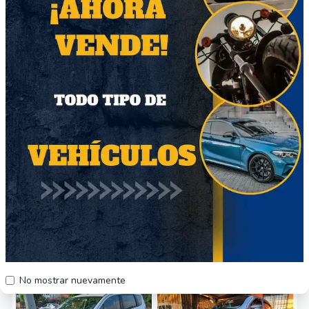
Ver todas las calificaciones del vendedor
Descripción del vehículo
Cambio kit de embrague a los 266.000 kms
Neumáticos nuevos
Mantenciones al dia
Otros vehículos relacionados
74
68
No mostrar nuevamente