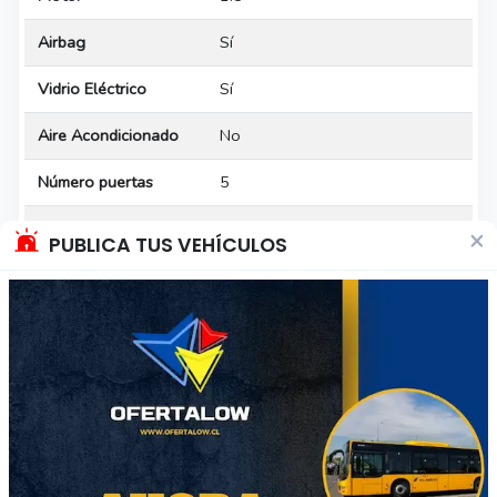
Airbag
Sí
Vidrio Eléctrico
Sí
Aire Acondicionado
No
Número puertas
5
Ofrece garantía
Sin garantía
×
PUBLICA TUS VEHÍCULOS
* Las especificaciones del vehículo han sido indicadas por el
vendedor, por favor, confirma con él los detalles.
Calificación del vendedor
Luschinin
2 ventas