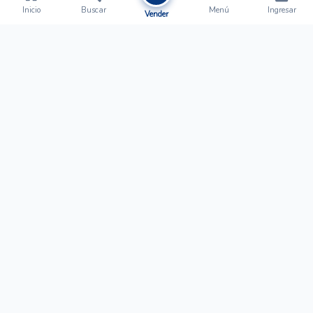
Inicio
Buscar
Menú
Ingresar
Vender
Ofertalow
Acerca de
Nosotros
Regístrate
Términos y Condiciones
Normas de Publicación
Ayuda