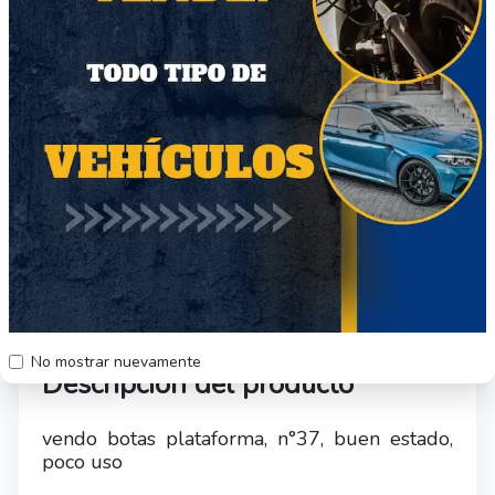
Marca
Genérico
Modelo
Genérico
Calificación del vendedor
gisela
Sin ventas
No mostrar nuevamente
Descripción del producto
vendo botas plataforma, n°37, buen estado,
poco uso