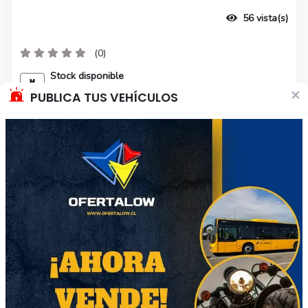
56 vista(s)
(0)
Stock disponible
1 unidad
×
PUBLICA TUS VEHÍCULOS
Método de entrega
Acordar con el comprador
Color(es) disponible(s)
Sin definir
Zonas de entrega
Todo el país, sin restriciones.
Hacer Match / Comprar
Preguntar al vendedor
Características del producto