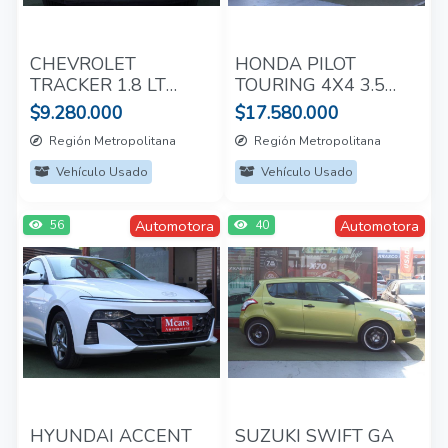
CHEVROLET
HONDA PILOT
TRACKER 1.8 LT
TOURING 4X4 3.5
2017
AUT 2015
$9.280.000
$17.580.000
Región Metropolitana
Región Metropolitana
Vehículo Usado
Vehículo Usado
Automotora
Automotora
56
40
HYUNDAI ACCENT
SUZUKI SWIFT GA