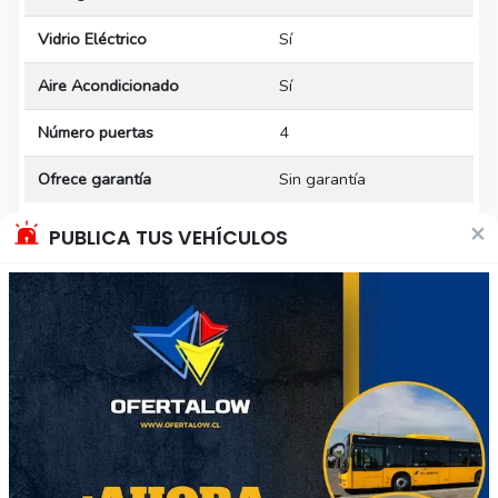
Vidrio Eléctrico
Sí
Aire Acondicionado
Sí
Número puertas
4
Ofrece garantía
Sin garantía
×
* Las especificaciones del vehículo han sido indicadas por el
PUBLICA TUS VEHÍCULOS
vendedor, por favor, confirma con él los detalles.
Calificación del vendedor
Sueños de Plata
Sin ventas
Descripción del vehículo