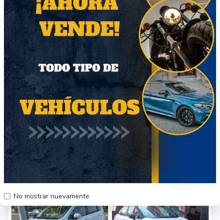
Volkswagen Voyage Trendline 2018, color
gris plata, 83.000 kms, radio original,
bluetooth, alzavidrios eléctricos, aire
acondicionado, neblineros, llantas originales,
frenos ABS, alarma original.
Documentación al día.
Sin partes ni multas
Otros vehículos relacionados
Automotora
74
61
No mostrar nuevamente