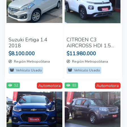
Suzuki Ertiga 1.4
CITROEN C3
2018
AIRCROSS HDI 1.5
TURBO 2021
$8.100.000
$11.980.000
Región Metropolitana
Región Metropolitana
Vehículo Usado
Vehículo Usado
Automotora
Automotora
52
83