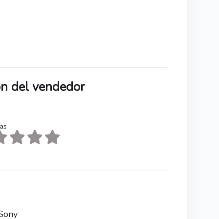
ión del vendedor
tas
 Sony