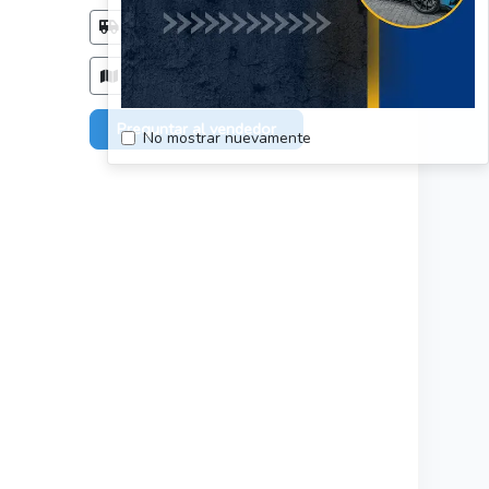
Método de entrega
Acordar con el comprador
Zonas de entrega
Todo el país, sin restriciones.
Preguntar al vendedor
No mostrar nuevamente