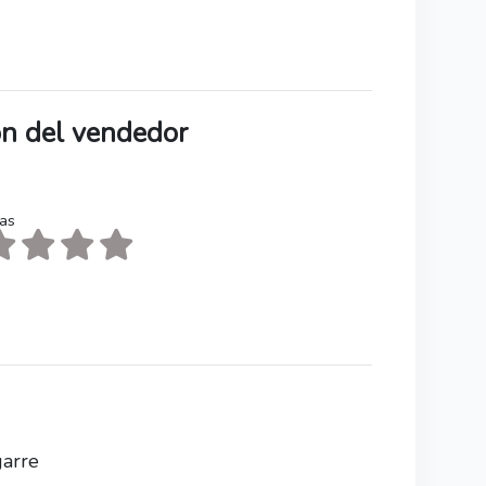
ión del vendedor
tas
garre