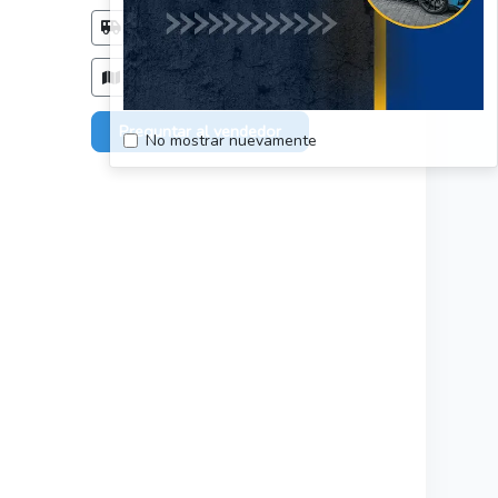
Método de entrega
Acordar con el comprador
Zonas de entrega
Solo en: Región Metropolitana
Preguntar al vendedor
No mostrar nuevamente