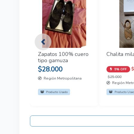
Previous
Zapatos 100% cuero
Chalita mil
tipo gamuza
$28.000
$
5% OFF
$25.000
Región Metropolitana
Región Metr
Producto Usado
Producto Usa